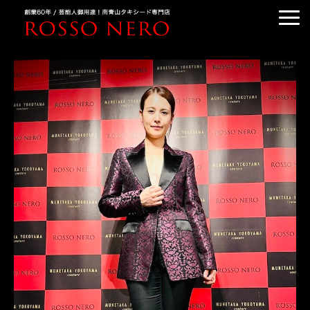
TUXEDO ORDER
TUXEDO RENTAL
TUXEDO RANKING
KIMONO DRESS
CUSTOMER'S VOICE
COLUMN &BLOG
ABOUT US
ACCESS