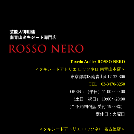
レディス
ミスきもの美女
名古屋
オーダータキシード東京
オーダータキシード名古屋
新郎衣装
レンタルタキシード東京
レンタルタキシード名古屋
横浜
ROSSONERO
タキシードオーダー東京
タキシードレンタル東京
タキシード靴
青山
神奈川
ミラノコレクション
レディースタキシード
MILANOFASHIONWEEK
Tuxedo Atelier ROSSO NERO
オーダータキシード横浜
レンタルタキシード横浜
＜タキシードアトリエ ロッソネロ 南青山本店＞
新郎タキシード
ペピ
MilanoCollection
womentuxedo
東京都港区南青山4-17-33-306
レディスタキシード
TEL：03-3470-3250
OPEN：（平日）11:00～20:00
（土日・祝日） 10:00〜20:00
（ご予約制/電話受付 19:00迄）
定休日：火曜日
＜タキシードアトリエ ロッソネロ 名古屋店＞