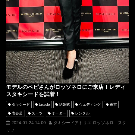
モデルのペピさんがロッソネロにご来店！レディ
スタキシードを試着！
タキシード
tuxedo
結婚式
ウエディング
東京
表参道
スーツ
オーダー
レンタル
オーダータキシード
レンタルタキシード
ロッソネロ
2024-01-24 14:00
タキシードアトリエ ロッソネロ スタ
ッフ
人気
横山宗生
MUNETAKAYOKOYAMA
購入