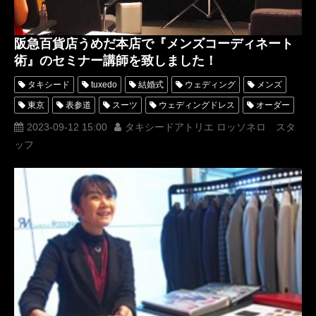
阪急百貨店うめだ本店で『メンズコーディネート
術』のセミナー講師を致しました！
タキシード
tuxedo
結婚式
ウェディング
メンズ
東京
表参道
スーツ
ウェディングドレス
オーダー
レンタル
オーダータキシード
レンタルタキシード
2023-09-12 15:00
タキシードアトリエ ロッソネロ スタ
ッフ
ロッソネロ
ブライダル
人気
横山宗生
MUNETAKAYOKOYAMA
購入
セミナー
名古屋
文化服装学院
オーダータキシード東京
オーダータキシード名古屋
新郎衣装
レンタルタキシード東京
レンタルタキシード名古屋
横浜
ROSSONERO
タキシードオーダー東京
タキシードレンタル東京
タキシード靴
青山
オーダータキシード横浜
レンタルタキシード横浜
挙式
プレ花嫁
メンズコーディネート術
メンズコーディネート