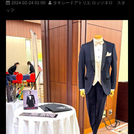
オーダータキシード
レンタルタキシード
ロッソネロ
2024-02-24 01:00
タキシードアトリエ ロッソネロ スタ
ッフ
ブライダル
横山宗生
MUNETAKAYOKOYAMA
tuxedos
名古屋
オーダータキシード東京
オーダータキシード名古屋
新郎衣装
レンタルタキシード東京
レンタルタキシード名古屋
横浜
ROSSONERO
タキシードオーダー東京
タキシードレンタル東京
タキシード靴
青山
PARTY
ミラノコレクション
Milano
MILANOFASHIONWEEKMENS
オーダータキシード横浜
レンタルタキシード横浜
MilanoCollection
Milanofashionweekwomens
Milan
BullsTokyo
BEEF&SHRIMPBullsTokyo
ブルズトーキョー