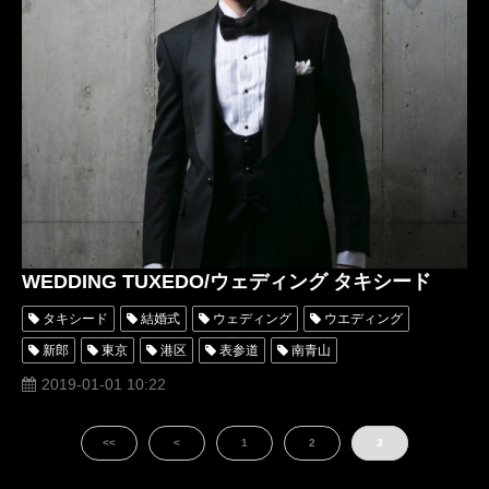
WEDDING TUXEDO/ウェディング タキシード
タキシード
結婚式
ウェディング
ウエディング
新郎
東京
港区
表参道
南青山
ディレクターズスーツ
スーツ
オーダー
レンタル
2019-01-01 10:22
オーダータキシード
レンタルタキシード
ブライダル
<<
<
1
2
3
フロックコート
ロングタキシード
結婚
ネイビー
ブラック
ホワイト
購入
名古屋