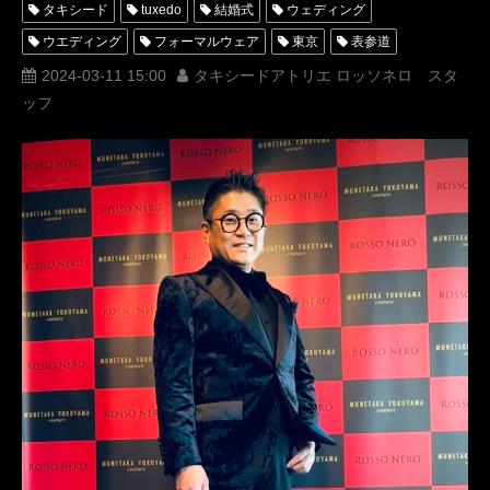
タキシード
tuxedo
結婚式
ウェディング
ウエディング
フォーマルウェア
東京
表参道
スーツ
オーダー
レンタル
オーダータキシード
2024-03-11 15:00
タキシードアトリエ ロッソネロ スタ
ッフ
レンタルタキシード
ロッソネロ
ブライダル
人気
横山宗生
MUNETAKAYOKOYAMA
購入
展示会
タキシードデザイナー
名古屋
オーダータキシード東京
オーダータキシード名古屋
新郎衣装
レンタルタキシード東京
レンタルタキシード名古屋
横浜
渋谷
ROSSONERO
タキシードオーダー東京
タキシードレンタル東京
タキシード靴
青山
神奈川
ミラノコレクション
ミラノ
Milano
オーダータキシード横浜
レンタルタキシード横浜
山本耀司
Milan
フォーマルウェアデザイナー
MILANOCOLLECTION
イベント
原宿
CFDTOKYOCOLLECTION24AW
JOINTEXHIBITION
CFDTOKYO
東京ファッションデザイナー協議会
三宅一生
川久保玲