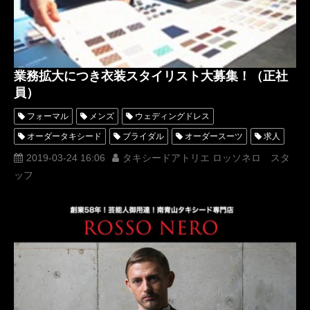
阪急百貨店うめだ本店
HANKYUウエディングフェスタ
業務拡大につき衣装スタイリスト大募集！（正社
員）
フォーマル
メンズ
ウェディングドレス
オーダータキシード
ブライダル
オーダースーツ
求人
アパレル
衣装コーディネーター
スタイリスト
2019-03-24 16:06
タキシードアトリエ ロッソネロ スタ
ッフ
ファッション