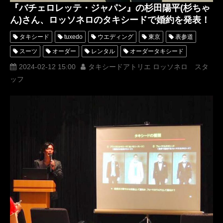
『バチェロレッテ・ジャパン』の杉田陽平(杉ちゃ
ん)さん、ロッソネロのタキシードで婚約を発表！
タキシード
tuxedo
ウエディング
東京
表参道
スーツ
オーダー
レンタル
オーダータキシード
レンタルタキシード
ロッソネロ
ブライダル
人気
2024-02-12 15:00
タキシードアトリエ ロッソネロ スタ
ッフ
横山宗生
MUNETAKAYOKOYAMA
購入
オーダースーツ
名古屋
オーダータキシード東京
オーダータキシード名古屋
新郎衣装
レンタルタキシード東京
レンタルタキシード名古屋
横浜
ROSSONERO
タキシードオーダー東京
タキシードレンタル東京
タキシード靴
青山
神奈川
バチェロレッテジャパン
オーダータキシード横浜
レンタルタキシード横浜
バチェラー
杉田陽平
杉ちゃん
挙式
結婚発表