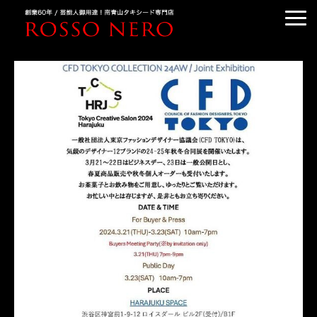
TUXEDO ORDER
TUXEDO RENTAL
TUXEDO RANKING
KIMONO DRESS
CUSTOMER'S VOICE
COLUMN &BLOG
ABOUT US
ACCESS