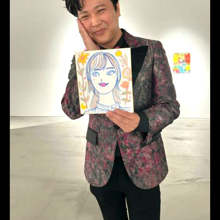
タキシードオーダー東京
タキシードレンタル東京
タキシード靴
青山
神奈川
Wフェア
オーダータキシード横浜
レンタルタキシード横浜
挙式
ブライダル業界
新郎タキシード
PPT