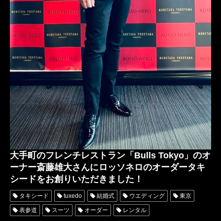
松田光弘
森英恵
山本寛斎
一般社団法人 東京ファッションデザイナー協議会
イッセイミヤケ
YohjiYamamoto
ヨウジヤマモト
HANAEMORI
KANSAIYAMAMOTO
コムデギャルソン
RAKUTENFASHIONWEEK
大手町のフレンチレストラン「Bulls Tokyo」のオ
ーナー斎藤雄大さんにロッソネロのオーダータキ
シードをお創りいただきました！
タキシード
tuxedo
結婚式
ウエディング
東京
表参道
スーツ
オーダー
レンタル