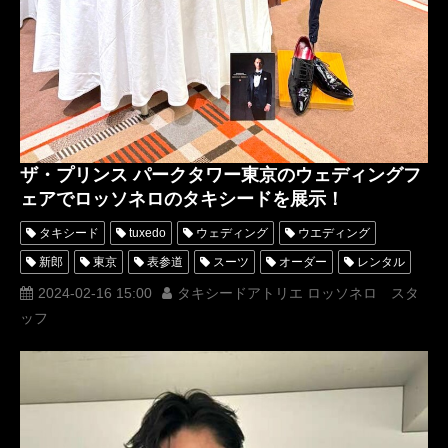
ザ・プリンス パークタワー東京のウェディングフ
ェアでロッソネロのタキシードを展示！
タキシード
tuxedo
ウェディング
ウエディング
新郎
東京
表参道
スーツ
オーダー
レンタル
オーダータキシード
レンタルタキシード
ロッソネロ
2024-02-16 15:00
タキシードアトリエ ロッソネロ スタ
ッフ
ブライダル
人気
横山宗生
MUNETAKAYOKOYAMA
購入
プリンスパークタワー東京
tuxedos
名古屋
オーダータキシード東京
オーダータキシード名古屋
新郎衣装
レンタルタキシード東京
レンタルタキシード名古屋
横浜
ROSSONERO