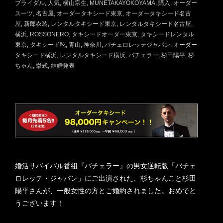
ブライダル
人気
横山宗生
MUNETAKAYOKOYAMA
購入
オーダー
スーツ
名古屋
オーダータキシード東京
オーダータキシード名古
屋
新郎衣装
レンタルタキシード東京
レンタルタキシード名古屋
横浜
ROSSONERO
タキシードオーダー東京
タキシードレンタル
東京
タキシード靴
青山
神奈川
バチェロレッテジャパン
オーダー
タキシード横浜
レンタルタキシード横浜
バチェラー
杉田陽平
杉
ちゃん
挙式
結婚発表
婚活サバイバル番組『バチェラー』の男女逆転版「バチェ
ロレッテ・ジャパン」にご出演された、杉ちゃんこと杉田
陽平さんが、一般女性の方とご婚約されました。おめでと
うございます！