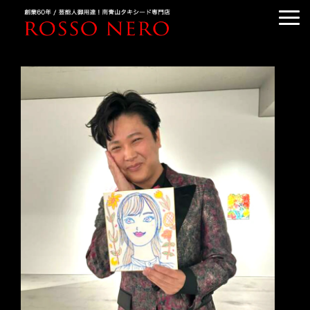
TUXEDO ORDER
TUXEDO RENTAL
TUXEDO RANKING
KIMONO DRESS
CUSTOMER'S VOICE
COLUMN &BLOG
ABOUT US
ACCESS