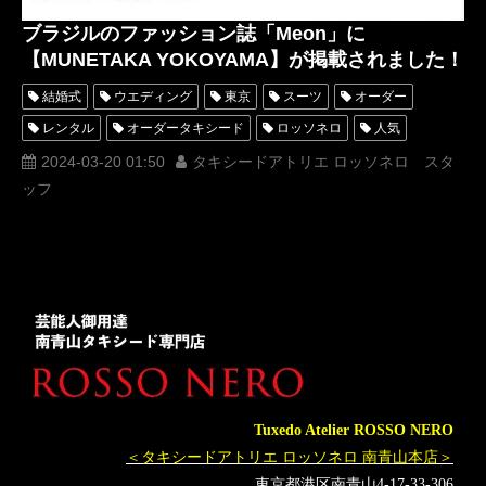
ブラジルのファッション誌「Meon」に
【MUNETAKA YOKOYAMA】が掲載されました！
結婚式
ウエディング
東京
スーツ
オーダー
レンタル
オーダータキシード
ロッソネロ
人気
横山宗生
MUNETAKAYOKOYAMA
名古屋
2024-03-20 01:50
タキシードアトリエ ロッソネロ スタ
ッフ
オーダータキシード東京
オーダータキシード名古屋
新郎衣装
レンタルタキシード東京
レンタルタキシード名古屋
横浜
ROSSONERO
タキシードオーダー東京
タキシードレンタル東京
タキシード靴
青山
神奈川
イタリア
ミラノコレクション
ミラノ
Milano
MILANOFASHIONWEEK
オーダータキシード横浜
レンタルタキシード横浜
ミラノファッションウィーク
Tuxedo Atelier ROSSO NERO
MILANOCOLLECTION
MILANOFASHIONWEEKWOMENS
＜タキシードアトリエ ロッソネロ 南青山本店＞
meon
Vogue
HARPERSBAZAARFRANCE
ブラジル
東京都港区南青山4-17-33-306