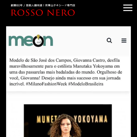
TUXEDO ORDER
TUXEDO RENTAL
TUXEDO RANKING
KIMONO DRESS
CUSTOMER'S VOICE
COLUMN &BLOG
ABOUT US
ACCESS