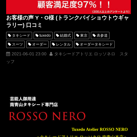
お客様の声 Y・O様 (トランクバイショウトウギャ
ラリー) 口コミ
タキシード
tuxedo
結婚式
東京
表参道
スーツ
オーダー
レンタル
オーダータキシード
レンタルタキシード
ロッソネロ
人気
購入
名古屋
2021-06-01 23:00
タキシードアトリエ ロッソネロ スタ
ッフ
オーダータキシード東京
オーダータキシード名古屋
新郎衣装
レンタルタキシード東京
レンタルタキシード名古屋
横浜
ROSSONERO
トランクバイショウトウギャラリー
タキシードオーダー東京
タキシードレンタル東京
タキシード靴
青山
オーダータキシード横浜
レンタルタキシード横浜
Tuxedo Atelier ROSSO NERO