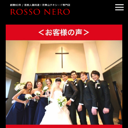
TUXEDO ORDER
TUXEDO RENTAL
TUXEDO RANKING
KIMONO DRESS
CUSTOMER'S VOICE
COLUMN &BLOG
ABOUT US
ACCESS