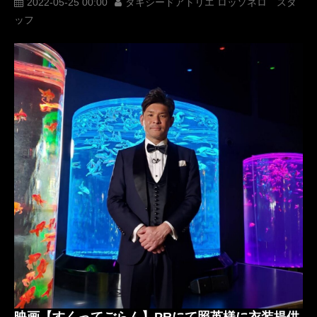
レンタル
オーダータキシード
レンタルタキシード
2022-05-25 00:00
タキシードアトリエ ロッソネロ スタ
ッフ
ロッソネロ
人気
購入
オーダースーツ
名古屋
オーダータキシード東京
オーダータキシード名古屋
新郎衣装
レンタルタキシード東京
レンタルタキシード名古屋
横浜
ROSSONERO
タキシードオーダー東京
タキシードレンタル東京
タキシード靴
青山
神奈川
オーダータキシード横浜
レンタルタキシード横浜
タキシードオーダー横浜
タキシードレンタル横浜
オーダースーツ東京
オーダースーツ横浜