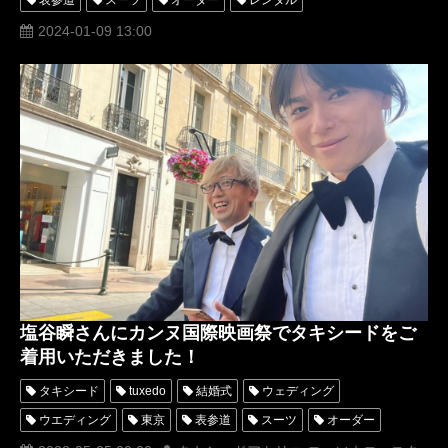
オーダータキシード
レンタルタキシード
ロッソネロ
2024-01-09 13:00
人気
横山宗生
MUNETAKAYOKOYAMA
購入
レディス
レディース
名古屋
オーダータキシード東京
オーダータキシード名古屋
新郎衣装
レンタルタキシード東京
レンタルタキシード名古屋
横浜
ROSSONERO
タキシードオーダー東京
タキシードレンタル東京
タキシード靴
青山
神奈川
ミラノコレクション
オーダータキシード横浜
レンタルタキシード横浜
森田信一
タキシードレンタル横浜
パリコレクション
オルガ
栗田正和
フォトグラファー
womentuxedo
レディスタキシード
塩谷瞬さんにカンヌ国際映画祭でタキシードをご
着用いただきました！
タキシード
tuxedo
結婚式
ウェディング
ウエディング
東京
表参道
スーツ
オーダー