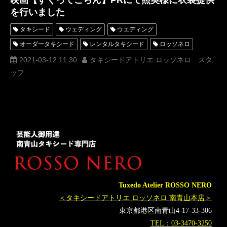
映画【すくってごらん】PRにて照英様に衣装提供
を行いました
タキシード
ウェディング
ウエディング
オーダータキシード
レンタルタキシード
ロッソネロ
オーダースーツ
横浜
芸能人 衣装提供
ROSSONERO
2021-03-12 11:30
タキシードアトリエ ロッソネロ スタ
ッフ
タキシード購入
照英
映画
すくってごらん
神奈川
オーダータキシード横浜
レンタルタキシード横浜
タキシードオーダー横浜
タキシードレンタル横浜
オーダースーツ東京
オーダースーツ横浜
Tuxedo Atelier ROSSO NERO
＜タキシードアトリエ ロッソネロ 南青山本店＞
東京都港区南青山4-17-33-306
TEL：03-3470-3250