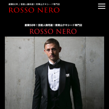
TUXEDO ORDER
TUXEDO RENTAL
TUXEDO RANKING
KIMONO DRESS
CUSTOMER'S VOICE
COLUMN &BLOG
ABOUT US
ACCESS