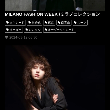
MILANO FASHION WEEK /ミラノコレクション
タキシード
結婚式
東京
南青山
スーツ
オーダー
レンタル
オーダータキシード
レンタルタキシード
格安
衣装
購入
2024-03-12 05:30
オペラパンプス
エナメルシューズ
名古屋
オーダータキシード東京
オーダータキシード名古屋
レンタルタキシード東京
レンタルタキシード名古屋
タキシードレンタル
タキシードオーダー東京
タキシードレンタル東京
エナメル靴
タキシードオーダー名古屋
タキシードレンタル名古屋
正統派
ダニエルクレイグ
埼玉
神奈川
関東
オーダータキシード横浜
レンタルタキシード横浜
タキシードオーダー横浜
タキシードレンタル横浜