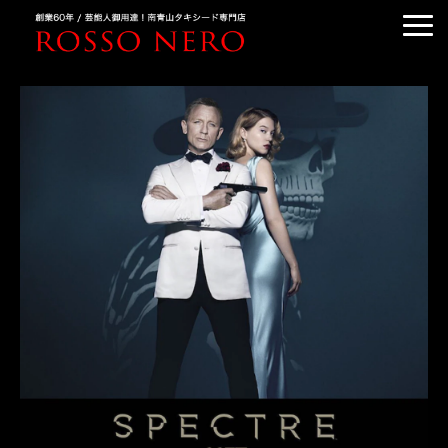
TUXEDO ORDER
TUXEDO RENTAL
TUXEDO RANKING
KIMONO DRESS
CUSTOMER'S VOICE
COLUMN &BLOG
ABOUT US
ACCESS