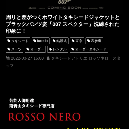
周りと差がつくホワイトタキシードジャケットと
ブラックパンツ姿「007 スペクター」洗練された
印象に！
タキシード
tuxedo
結婚式
東京
表参道
スーツ
オーダー
レンタル
オーダータキシード
レンタルタキシード
ロッソネロ
人気
横山宗生
2022-03-27 15:00
タキシードアトリエ ロッソネロ スタ
ッフ
MUNETAKAYOKOYAMA
購入
名古屋
オーダータキシード東京
オーダータキシード名古屋
新郎衣装
レンタルタキシード東京
レンタルタキシード名古屋
横浜
ROSSONERO
007
タキシードオーダー東京
タキシードレンタル東京
タキシード靴
青山
ジェームズボンド
スペクター