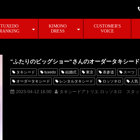
TUXEDO
KIMONO
CUSTOMER'S
RANKING
DRESS
VOICE
"ふたりのビッグショー"さんのオーダータキシード
タキシード
tuxedo
結婚式
東京
表参道
スーツ
オーダータキシード
レンタルタキシード
ロッソネロ
人気
MUNETAKAYOKOYAMA
購入
名古屋
オーダータキシード
2023-04-12 16:00
タキシードアトリエ ロッソネロ スタッ
新郎衣装
レンタルタキシード東京
レンタルタキシード名古屋
ROSSONERO
タキシードオーダー東京
タキシードレンタル東
宮沢氷魚
MUNETAKAYOKOYAMAcouture
オーダータキシード
プリオホールディングス
プリオ
TADASHI
MASAKI
ふ
荒木飛羽
ストレンジ
ドラァグクイーン
dragqueen
ド