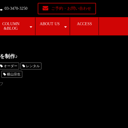
03-3470-3250
ご予約・お問い合わせ
COLUMN
ABOUT US
ACCESS
&BLOG
を制作♪
オーダー
レンタル
横山宗生
東京
オーダータキシード名古屋
フ
横浜
鈴木亮平
京
タキシード靴
青山
横浜
レンタルタキシード横浜
たりのビッグショー
エゴイスト
リアンロロブリジーダ