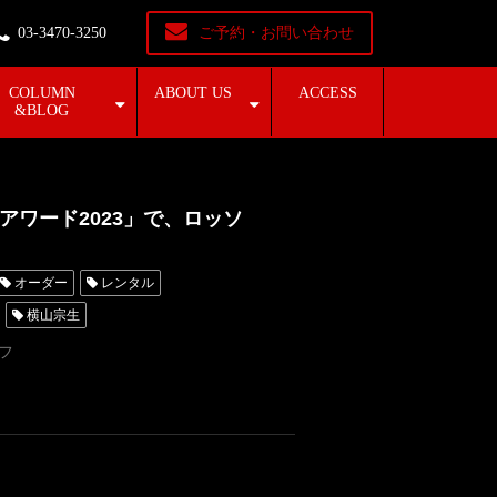
03-3470-3250
ご予約・お問い合わせ
COLUMN
ABOUT US
ACCESS
&BLOG
ワード2023」で、ロッソ
オーダー
レンタル
横山宗生
東京
オーダータキシード名古屋
フ
横浜
ROSSONERO
青山
ールアニメアワード
進撃の巨人