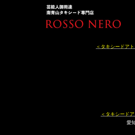
＜タキシードアト
＜タキシードア
愛知