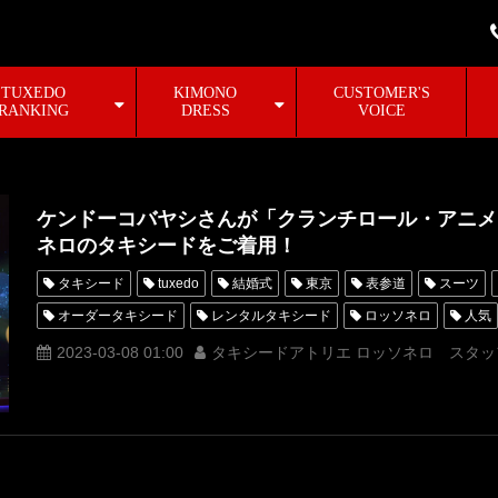
TUXEDO
KIMONO
CUSTOMER'S
RANKING
DRESS
VOICE
ケンドーコバヤシさんが「クランチロール・アニメア
ネロのタキシードをご着用！
タキシード
tuxedo
結婚式
東京
表参道
スーツ
オーダータキシード
レンタルタキシード
ロッソネロ
人気
MUNETAKAYOKOYAMA
購入
名古屋
オーダータキシード
2023-03-08 01:00
タキシードアトリエ ロッソネロ スタッ
新郎衣装
レンタルタキシード東京
レンタルタキシード名古屋
タキシードオーダー東京
タキシードレンタル東京
タキシード靴
MUNETAKAYOKOYAMAcouture
ケンドーコバヤシ
クランチロ
鬼滅の刃
呪術廻戦
ONEPIECE
SPYFAMILY