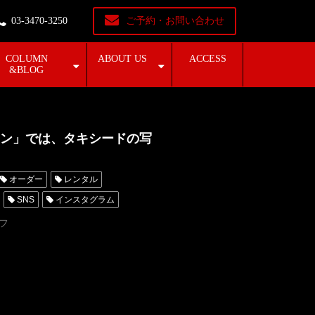
03-3470-3250
ご予約・お問い合わせ
COLUMN
ABOUT US
ACCESS
&BLOG
ション」では、タキシードの写
オーダー
レンタル
SNS
インスタグラム
ータキシード東京
フ
レンタルタキシード名古屋
ンタル東京
タキシード靴
いいね
ハッシュタグ