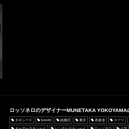
ロッソネロのデザイナーMUNETAKA YOKOYAMAのI
タキシード
tuxedo
結婚式
東京
表参道
スーツ
オーダータキシード
レンタルタキシード
ロッソネロ
人気