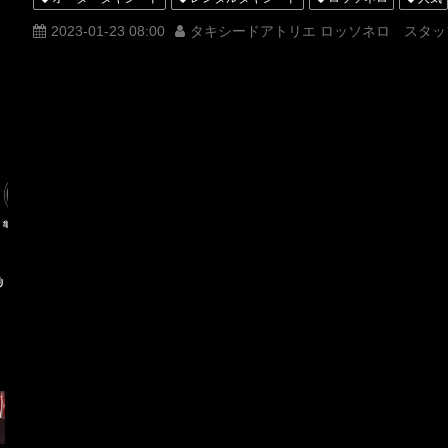
購入
名古屋
オーダータキシード東京
オーダータキシード
2023-01-23 08:00
タキシードアトリエ ロッソネロ スタッ
レンタルタキシード東京
レンタルタキシード名古屋
横浜
タキシードオーダー東京
タキシードレンタル東京
タキシード靴
MUNETAKAYOKOYAMAcouture
Instagram
フォロー
いい
オーダータキシード横浜
レンタルタキシード横浜