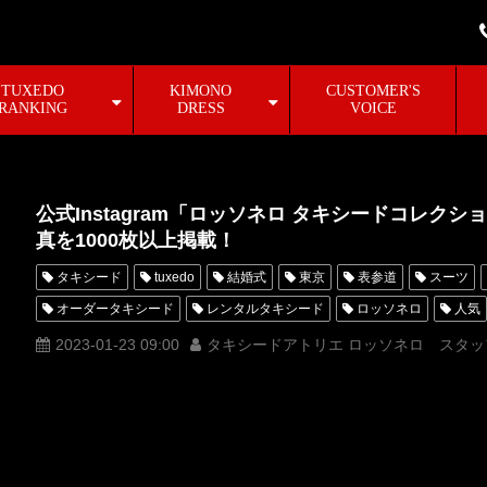
TUXEDO
KIMONO
CUSTOMER'S
RANKING
DRESS
VOICE
公式Instagram「ロッソネロ タキシードコレク
真を1000枚以上掲載！
タキシード
tuxedo
結婚式
東京
表参道
スーツ
オーダータキシード
レンタルタキシード
ロッソネロ
人気
横山宗生
MUNETAKAYOKOYAMA
購入
名古屋
オーダ
2023-01-23 09:00
タキシードアトリエ ロッソネロ スタッ
オーダータキシード名古屋
新郎衣装
レンタルタキシード東京
横浜
ROSSONERO
タキシードオーダー東京
タキシードレ
青山
MUNETAKAYOKOYAMAcouture
Instagram
フォロー
カタログ
オーダータキシード横浜
レンタルタキシード横浜