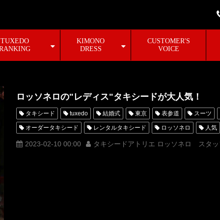
TUXEDO
KIMONO
CUSTOMER'S
RANKING
DRESS
VOICE
ロッソネロの"レディス"タキシードが大人気！
タキシード
tuxedo
結婚式
東京
表参道
スーツ
オーダータキシード
レンタルタキシード
ロッソネロ
人気
レディス
レディース
ハリウッド女優
名古屋
オーダー
2023-02-10 00:00
タキシードアトリエ ロッソネロ スタッ
オーダータキシード名古屋
新郎衣装
レンタルタキシード東京
横浜
ROSSONERO
タキシードオーダー東京
タキシードレ
青山
オスカー賞
MUNETAKAYOKOYAMAcouture
レディー
アンジェリーナジョリー
オーダータキシード横浜
レンタルタキ
レディスタキシード