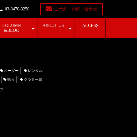
03-3470-3250
ご予約・お問い合わせ
COLUMN
ABOUT US
ACCESS
&BLOG
オーダー
レンタル
購入
グラミー賞
タキシード東京
フ
レンタルタキシード名古屋
ンタル東京
タキシード靴
スタキシード
シード横浜
womentuxedo