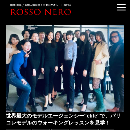
TUXEDO ORDER
TUXEDO RENTAL
TUXEDO RANKING
KIMONO DRESS
CUSTOMER'S VOICE
COLUMN &BLOG
ABOUT US
ACCESS
世界最大のモデルエージェンシー"elite"で、パリ
コレモデルのウォーキングレッスンを見学！