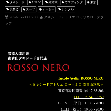
タキシード
tuxedo
結婚式
ウエディング
東京
表参道
スーツ
オーダー
レンタル
オーダータキシード
レンタルタキシード
ロッソネロ
2024-02-08 15:00
タキシードアトリエ ロッソネロ スタ
ッフ
人気
横山宗生
MUNETAKAYOKOYAMA
購入
名古屋
オーダータキシード東京
新郎衣装
レンタルタキシード東京
レンタルタキシード名古屋
横浜
ROSSONERO
タキシードオーダー東京
タキシードレンタル東京
タキシード靴
青山
神奈川
ミラノコレクション
Milano
レンタルタキシード横浜
パリコレ
モデルエージェンシー
エリート
エリートモデルジャパン
elite
elitemodelJAPAN
KIKO
Tuxedo Atelier ROSSO NERO
Milan
黒田美耶
ナオミキャンベル
＜タキシードアトリエ ロッソネロ 南青山本店＞
エリートモデルルック
東京都港区南青山4-17-33-306
TEL：03-3470-3250
OPEN：（平日）11:00～20:00
（土日・祝日） 10:00〜20:00