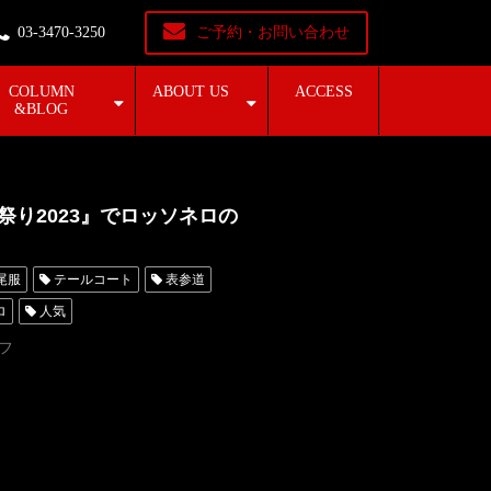
03-3470-3250
ご予約・お問い合わせ
COLUMN
ABOUT US
ACCESS
&BLOG
男祭り2023』でロッソネロの
尾服
テールコート
表参道
ロ
人気
東京
オーダータキシード名古屋
フ
横浜
ROSSONERO
オーダータキシード横浜
3
男祭り
イチナナ