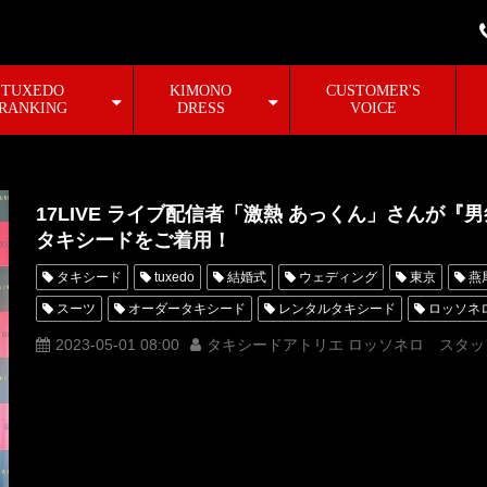
TUXEDO
KIMONO
CUSTOMER'S
RANKING
DRESS
VOICE
17LIVE ライブ配信者「激熱 あっくん」さんが『
タキシードをご着用！
タキシード
tuxedo
結婚式
ウェディング
東京
燕
スーツ
オーダータキシード
レンタルタキシード
ロッソネ
MUNETAKAYOKOYAMA
購入
名古屋
オーダータキシード
2023-05-01 08:00
タキシードアトリエ ロッソネロ スタッ
新郎衣装
レンタルタキシード東京
レンタルタキシード名古屋
タキシードオーダー東京
タキシードレンタル東京
タキシード靴
レンタルタキシード横浜
激熱あっくん
17LIVE
男祭り202
イチナナライバー