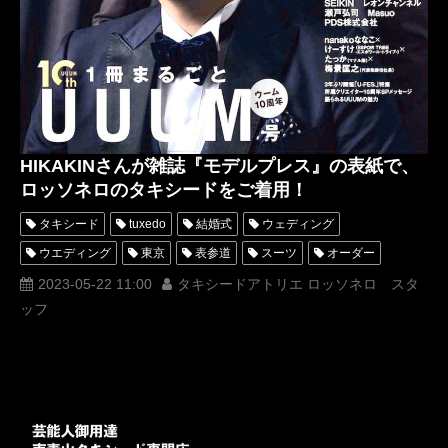
HIKAKINさんが雑誌『モデルプレス』の表紙で、
ロッソネロのタキシードをご着用！
タキシード
tuxedo
結婚式
ウェディング
ウエディング
東京
表参道
スーツ
オーダー
レンタル
オーダータキシード
レンタルタキシード
2023-05-22 11:00
タキシードアトリエ ロッソネロ スタ
ッフ
ロッソネロ
人気
横山宗生
MUNETAKAYOKOYAMA
購入
名古屋
オーダータキシード東京
オーダータキシード名古屋
新郎衣装
レンタルタキシード東京
レンタルタキシード名古屋
横浜
ROSSONERO
タキシードオーダー東京