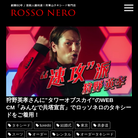
TUXEDO ORDER
TUXEDO RENTAL
TUXEDO RANKING
KIMONO DRESS
CUSTOMER'S VOICE
COLUMN &BLOG
ABOUT US
狩野英孝さんに"タワーオブスカイ"のWEB
ACCESS
CM「みんなで共塔宣言」でロッソネロのタキシー
ドをご着用！
タキシード
tuxedo
結婚式
東京
表参道
スーツ
オーダー
レンタル
オーダータキシード