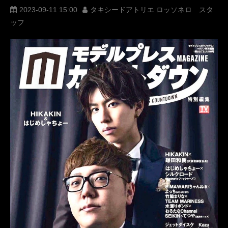
レンタルタキシード
ロッソネロ
人気
横山宗生
2023-09-11 15:00
タキシードアトリエ ロッソネロ スタ
ッフ
MUNETAKAYOKOYAMA
購入
名古屋
オーダータキシード東京
オーダータキシード名古屋
新郎衣装
レンタルタキシード東京
レンタルタキシード名古屋
横浜
ROSSONERO
声優
タキシードオーダー東京
タキシードレンタル東京
タキシード靴
青山
オーダータキシード横浜
レンタルタキシード横浜
はじめしゃちょー
狩野英孝
みんなで共塔宣言
タワーオブスカイ
タワスカ
星街すいせい
WEBCM
タワスカ共塔宣言
RPG
TOWEROFSKY