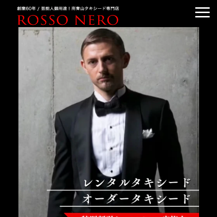
TUXEDO ORDER
TUXEDO RENTAL
TUXEDO RANKING
KIMONO DRESS
CUSTOMER'S VOICE
COLUMN &BLOG
ABOUT US
ACCESS