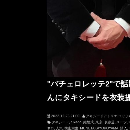
"バチェロレッテ2"で
んにタキシードを衣装
2022-12-23 21:00
タキシードアトリエ ロッソ
タキシード
tuxedo
結婚式
東京
表参道
スーツ
ネロ
人気
横山宗生
MUNETAKAYOKOYAMA
購入