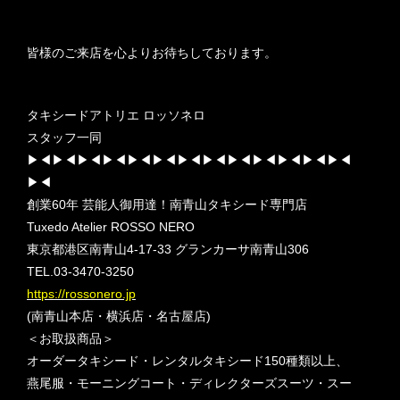
皆様のご来店を心よりお待ちしております。
タキシードアトリエ ロッソネロ
スタッフ一同
▶︎◀︎▶︎◀︎▶︎◀︎▶︎◀︎▶︎◀︎▶︎◀︎▶︎◀︎▶︎◀︎▶︎◀︎▶︎◀︎▶︎◀︎▶︎◀︎▶︎◀︎
▶︎◀︎
創業60年 芸能人御用達！南青山タキシード専門店
Tuxedo Atelier ROSSO NERO
東京都港区南青山4-17-33 グランカーサ南青山306
TEL.03-3470-3250
https://rossonero.jp
(南青山本店・横浜店・名古屋店)
＜お取扱商品＞
オーダータキシード・レンタルタキシード150種類以上、
燕尾服・モーニングコート・ディレクターズスーツ・スー