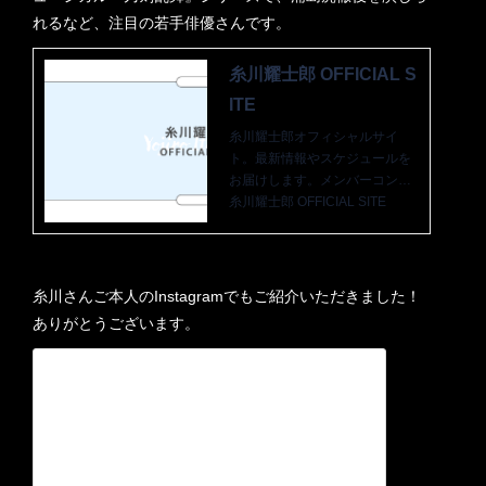
れるなど、注目の若手俳優さんです。
糸川耀士郎 OFFICIAL S
ITE
糸川耀士郎オフィシャルサイ
ト。最新情報やスケジュールを
お届けします。メンバーコンテ
ンツではここでしか見られない
糸川耀士郎 OFFICIAL SITE
動画やブログを配信していま
す！
糸川さんご本人のInstagramでもご紹介いただきました！
ありがとうございます。