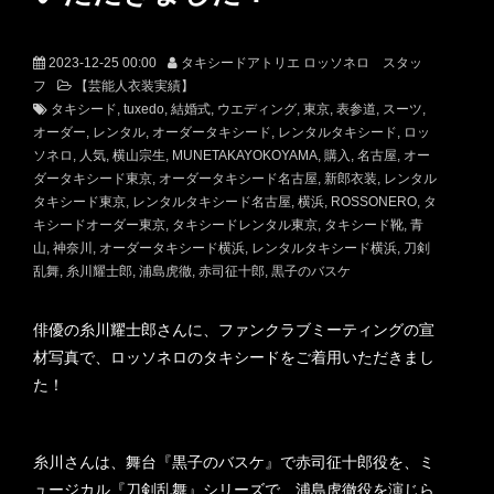
2023-12-25 00:00
タキシードアトリエ ロッソネロ スタッ
フ
【芸能人衣装実績】
タキシード
tuxedo
結婚式
ウエディング
東京
表参道
スーツ
オーダー
レンタル
オーダータキシード
レンタルタキシード
ロッ
ソネロ
人気
横山宗生
MUNETAKAYOKOYAMA
購入
名古屋
オー
ダータキシード東京
オーダータキシード名古屋
新郎衣装
レンタル
タキシード東京
レンタルタキシード名古屋
横浜
ROSSONERO
タ
キシードオーダー東京
タキシードレンタル東京
タキシード靴
青
山
神奈川
オーダータキシード横浜
レンタルタキシード横浜
刀剣
乱舞
糸川耀士郎
浦島虎徹
赤司征十郎
黒子のバスケ
俳優の糸川耀士郎さんに、ファンクラブミーティングの宣
材写真で、ロッソネロのタキシードをご着用いただきまし
た！
糸川さんは、舞台『黒子のバスケ』で赤司征十郎役を、ミ
ュージカル『刀剣乱舞』シリーズで、浦島虎徹役を演じら