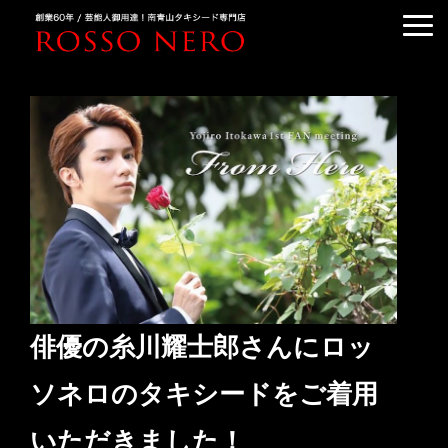
TUXEDO ORDER
TUXEDO RENTAL
TUXEDO RANKING
KIMONO DRESS
CUSTOMER'S VOICE
COLUMN &BLOG
ABOUT US
ACCESS
俳優の糸川耀士郎さんにロッ
ソネロのタキシードをご着用
いただきました！