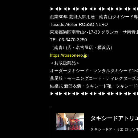
▶︎◀︎▶︎◀︎▶︎◀︎▶︎◀︎▶︎◀︎▶︎◀︎▶︎◀︎▶︎◀︎▶︎◀︎▶︎◀︎
創業60年 芸能人御用達！南青山タキシード
Tuxedo Atelier ROSSO NERO
東京都港区南青山4-17-33 グランカーサ南青山
TEL.03-3470-3250
（南青山店・名古屋店・横浜店）
https://rossonero.jp
＜お取扱商品＞
オーダータキシード・レンタルタキシード15
燕尾服・モーニングコート・ディレクターズ
結婚式 新郎衣装・タキシード靴・タキシード小物
▶︎◀︎▶︎◀︎▶︎◀︎▶︎◀︎▶︎◀︎▶︎◀︎▶︎◀︎▶︎◀︎▶︎◀︎▶︎◀︎
タキシードアトリ
タキシードアトリエ ロッソ