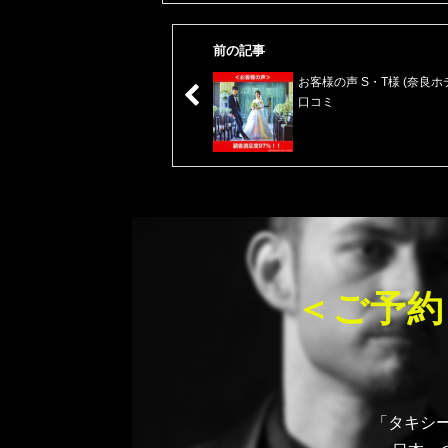
前の記事
お客様の声 S・T様 (奈良ホ
口コミ
＜ご予約
「タキシー