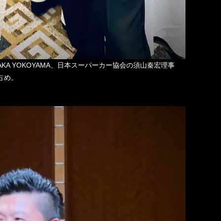
A YOKOYAMA、
日本スーパーカー
協会
の
須山秦宏理事
占め。