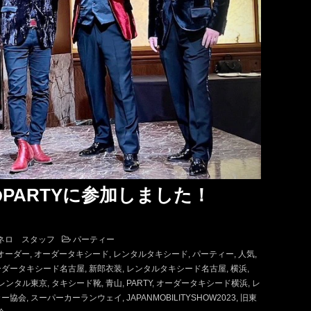
PARTYに参加しました！
ネロ スタッフ
パーティー
オーダー
オーダータキシード
レンタルタキシード
パーティー
人気
ーダータキシード名古屋
新郎衣装
レンタルタキシード名古屋
横浜
レンタル東京
タキシード靴
青山
PARTY
オーダータキシード横浜
レ
カー協会
スーパーカーランウェイ
JAPANMOBILITYSHOW2023
旧東