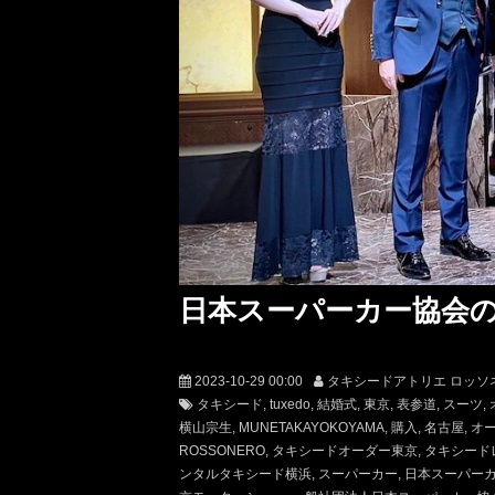
日本スーパーカー協会の
2023-10-29 00:00
タキシードアトリエ ロッソ
タキシード
tuxedo
結婚式
東京
表参道
スーツ
横山宗生
MUNETAKAYOKOYAMA
購入
名古屋
オ
ROSSONERO
タキシードオーダー東京
タキシード
ンタルタキシード横浜
スーパーカー
日本スーパー