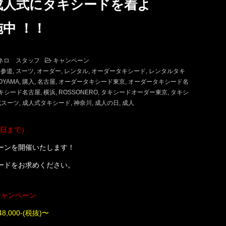
「成人式にタキシードを着よ
中 ！！
ネロ スタッフ
キャンペーン
表参道
スーツ
オーダー
レンタル
オーダータキシード
レンタルタキ
OYAMA
購入
名古屋
オーダータキシード東京
オーダータキシード名
キシード名古屋
横浜
ROSSONERO
タキシードオーダー東京
タキシ
式スーツ
成人式タキシード
神奈川
成人の日
成人
7日まで）
ーンを開催いたします！
ードをお求めください。
キャンペーン
,000-(税抜)〜