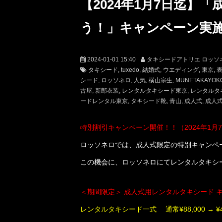
【2024年1月7日迄】
う！」キャンペーン実施
2024-01-01 15:40
タキシードアトリエ ロッソ
タキシード
tuxedo
結婚式
ウエディング
東京
シード
ロッソネロ
人気
横山宗生
MUNETAKAYOK
古屋
新郎衣装
レンタルタキシード東京
レンタルタ
ードレンタル東京
タキシード靴
青山
成人式
成人
特別割引キャンペーン開催！！（2024年1月
ロッソネロでは、成人式限定の特別キャンペ
この機会に、ロッソネロにてレンタルタキシ
＜期間限定＞ 成人式用レンタルタキシード 
レンタルタキシード一式 通常¥88,000 → ¥48