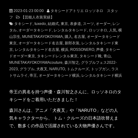
2023-01-23 00:00
タキシードアトリエ ロッソネロ スタッ
フ
【芸能人衣装実績】
タキシード
tuxedo
結婚式
東京
表参道
スーツ
オーダー
レン
タル
オーダータキシード
レンタルタキシード
ロッソネロ
人気
横
山宗生
MUNETAKAYOKOYAMA
購入
名古屋
オーダータキシード
東京
オーダータキシード名古屋
新郎衣装
レンタルタキシード東
京
レンタルタキシード名古屋
横浜
ROSSONERO
声優
タキシー
ドオーダー東京
タキシードレンタル東京
タキシード靴
青山
MUNETAKAYOKOYAMAcouture
森川智之
グラブルフェス2022-
2023
グラブル
犬夜叉
NARUTO
トムクルーズ
トップガン
ラス
トサムライ
帝王
オーダータキシード横浜
レンタルタキシード横浜
帝王の異名を持つ声優・森川智之さんに、ロッソネロのタ
キシードをご着用いただきました！
森川さんは、アニメ「犬夜叉」や「NARUTO」などの人
気キャラクターから、 トム・クルーズの日本語吹替えま
で、数多くの作品で活躍されている大物声優さんです。