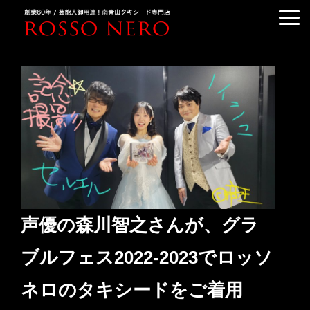
TUXEDO ORDER
TUXEDO RENTAL
TUXEDO RANKING
KIMONO DRESS
CUSTOMER'S VOICE
COLUMN &BLOG
ABOUT US
声優の森川智之さんが、グラ
ACCESS
ブルフェス2022-2023でロッソ
ネロのタキシードをご着用