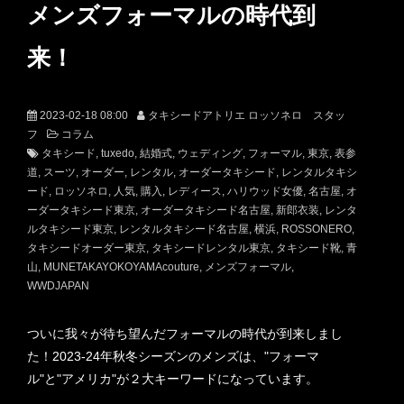
メンズフォーマルの時代到
来！
2023-02-18 08:00
タキシードアトリエ ロッソネロ スタッ
フ
コラム
タキシード
tuxedo
結婚式
ウェディング
フォーマル
東京
表参
道
スーツ
オーダー
レンタル
オーダータキシード
レンタルタキシ
ード
ロッソネロ
人気
購入
レディース
ハリウッド女優
名古屋
オ
ーダータキシード東京
オーダータキシード名古屋
新郎衣装
レンタ
ルタキシード東京
レンタルタキシード名古屋
横浜
ROSSONERO
タキシードオーダー東京
タキシードレンタル東京
タキシード靴
青
山
MUNETAKAYOKOYAMAcouture
メンズフォーマル
WWDJAPAN
ついに我々が待ち望んだフォーマルの時代が到来しまし
た！2023-24年秋冬シーズンのメンズは、"フォーマ
ル"と"アメリカ"が２大キーワードになっています。