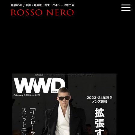
TUXEDO ORDER
TUXEDO RENTAL
TUXEDO RANKING
KIMONO DRESS
CUSTOMER'S VOICE
COLUMN &BLOG
ABOUT US
ACCESS