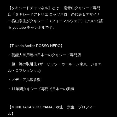
ます。 いいねとチャンネル登録
お願いいたします。 〈テーマ〉
【タキシードチャンネル】とは、 南青山タキシード専門
結婚式の新郎・パーティーのタ
店「タキシードアトリエ ロッソネロ」の代表＆デザイナ
キシード、タキシードの着こな
ー横山宗生がタキシード（フォーマルウェア）について語
し方、オーダータキシードとレ
る youtube チャンネルです。
ンタルタキシードの選び方 etc.
【Tuxedo Atelier ROSSO NERO】
・芸能人御用達の日本一のタキシード専門店
・超一流の取引先 (ザ・リッツ・カールトン東京、ジョエ
ル・ロブション etc)
・メディア掲載多数
・11年間タキシード専門で日本一の実績
【MUNETAKA YOKOYAMA／横山 宗生 プロフィー
ル】