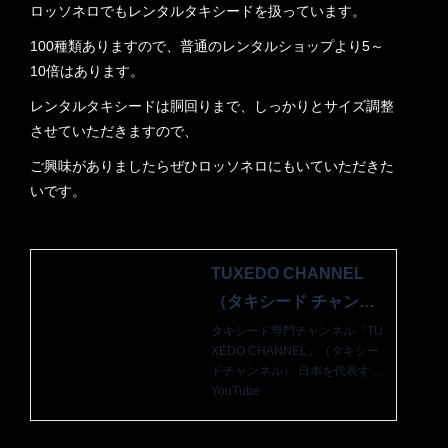
ロッソネロでもレンタルタキシードを扱っています。
100種類ありますので、普通のレンタルショップより5～
10倍はあります。
レンタルタキシードは胴回りまで、しっかりとサイズ調整
させていただきますので、
ご興味がありましたらぜひロッソネロにもいていただきた
いです。
TUXEDO CHANNEL
（タキシード チャンネ
ル）by ROSSO NERO
タキシード専門チャンネル『TU
XEDO CHANNEL』（タキシー
ドチャンネル） 日本を代表する
タキシードデザイナー MUNETA
YouTube
KA（横山宗生）がタキシードの
ことを分かりやすく解説いたし