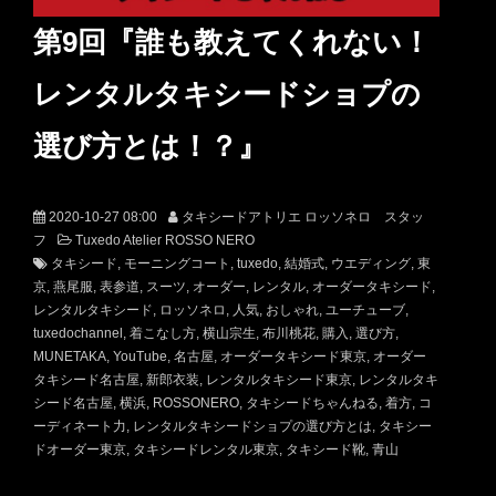
第9回『誰も教えてくれない！
レンタルタキシードショプの
選び方とは！？』
2020-10-27 08:00
タキシードアトリエ ロッソネロ スタッ
フ
Tuxedo Atelier ROSSO NERO
タキシード
モーニングコート
tuxedo
結婚式
ウエディング
東
京
燕尾服
表参道
スーツ
オーダー
レンタル
オーダータキシード
レンタルタキシード
ロッソネロ
人気
おしゃれ
ユーチューブ
tuxedochannel
着こなし方
横山宗生
布川桃花
購入
選び方
MUNETAKA
YouTube
名古屋
オーダータキシード東京
オーダー
タキシード名古屋
新郎衣装
レンタルタキシード東京
レンタルタキ
シード名古屋
横浜
ROSSONERO
タキシードちゃんねる
着方
コ
ーディネート力
レンタルタキシードショプの選び方とは
タキシー
ドオーダー東京
タキシードレンタル東京
タキシード靴
青山