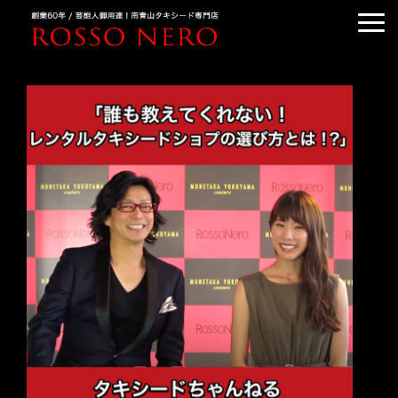
TUXEDO ORDER
TUXEDO RENTAL
TUXEDO RANKING
KIMONO DRESS
CUSTOMER'S VOICE
COLUMN &BLOG
ABOUT US
ACCESS