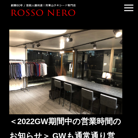
TUXEDO ORDER
TUXEDO RENTAL
TUXEDO RANKING
KIMONO DRESS
CUSTOMER'S VOICE
COLUMN &BLOG
ABOUT US
ACCESS
＜2022GW期間中の営業時間の
お知らせ＞ GWも通常通り営