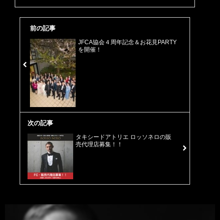
前の記事
JFCA協会４周年記念＆お花見PARTY
を開催！
次の記事
タキシードアトリエ ロッソネロの販
売代理店募集！！