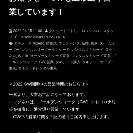
業しています！
2022-04-15 11:00
タキシードアトリエ ロッソネロ スタッ
フ
Tuxedo Atelier ROSSO NERO
タキシード
tuxedo
結婚式
ウェディング
新郎
東京
スーツ
オ
ーダー
レンタル
オーダータキシード
レンタルタキシード
ロッソ
ネロ
名古屋
オーダータキシード東京
レンタルタキシード東京
ゴ
ールデンウィーク
GW
営業
タキシード購入
タキシードオーダー
東京
タキシードレンタル東京
＜2022 GW期間中の営業時間のお知らせ＞
平素より、大変お世話になっております。
ロッソネロは、ゴールデンウィーク（GW）中もコロナ対
策を徹底し、通常通り営業しています
​​​​​​​ GW中の営業時間を下記の通りご案内申し上げます。