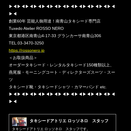
▶︎◀︎▶︎◀︎▶︎◀︎▶︎◀︎▶︎◀︎▶︎◀︎▶︎◀︎▶︎◀︎▶︎◀︎▶︎◀︎▶︎◀︎▶︎◀︎▶︎◀︎
▶︎◀︎
創業60年 芸能人御用達！南青山タキシード専門店
Tuxedo Atelier ROSSO NERO
東京都港区南青山4-17-33 グランカーサ南青山306
TEL.03-3470-3250
https://rossonero.jp
＜お取扱商品＞
オーダータキシード・レンタルタキシード150種類以上、
燕尾服・モーニングコート・ディレクターズスーツ・スー
ツ
タキシード靴・タキシードシャツ・カマーバンド etc.
▶︎◀︎▶︎◀︎▶︎◀︎▶︎◀︎▶︎◀︎▶︎◀︎▶︎◀︎▶︎◀︎▶︎◀︎▶︎◀︎▶︎◀︎▶︎◀︎▶︎◀︎
▶︎◀︎
タキシードアトリエ ロッソネロ スタッフ
タキシードアトリエ ロッソネロ スタッフです。