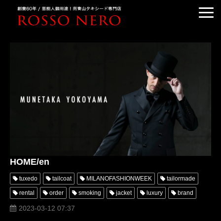
TUXEDO ORDER
TUXEDO RENTAL
TUXEDO RANKING
KIMONO DRESS
CUSTOMER'S VOICE
COLUMN &BLOG
ABOUT US
HOME/en
ACCESS
tuxedo
tailcoat
MILANOFASHIONWEEK
tailormade
rental
order
smoking
jacket
luxury
brand
2023-03-12 07:37