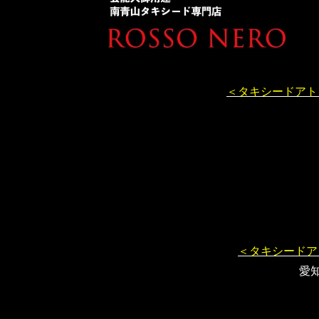
＜タキシードアト
＜タキシードア
愛知