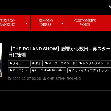
TUXEDO
KIMONO
CUSTOMER'S
RANKING
DRESS
VOICE
【THE ROLAND SHOW】謝罪から数日…再ス
日に密着
タキシード
東京
オーダータキシード
レンタルタキシード
ローランド
CHRISTIAN ROLAND
クリエイティブディレクター
PREMIUM
プレミアムトートバッグ
PARIS ROLAND
2020-12-27 02:26
CHRISTIAN ROLAND