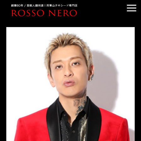
TUXEDO ORDER
TUXEDO RENTAL
TUXEDO RANKING
KIMONO DRESS
CUSTOMER'S VOICE
COLUMN &BLOG
ABOUT US
ACCESS