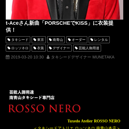
t-Aceさん新曲「PORSCHEでKISS」に衣装提
供！
タキシード
東京
南青山
オーダー
レンタル
ロッソネロ
衣装
デザイナー
芸能人御用達
MUNETAKA
t-Ace
PORSCHEでKISS
ポルシェでキス
2019-03-20 10:30
タキシードデザイナー MUNETAKA
Tuxedo Atelier ROSSO NERO
＜タキシードアトリエ ロッソネロ 南青山本店＞