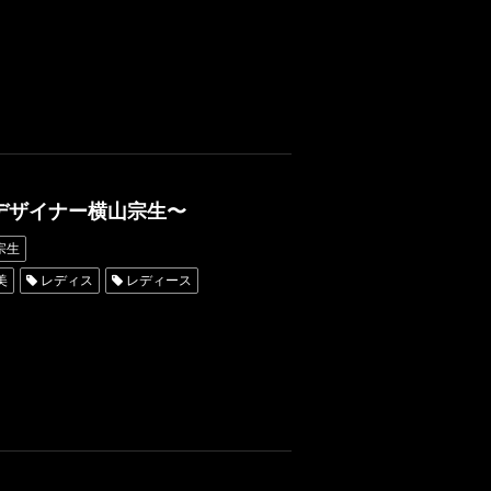
ドデザイナー横山宗生〜
宗生
美
レディス
レディース
レンタルタキシード横浜