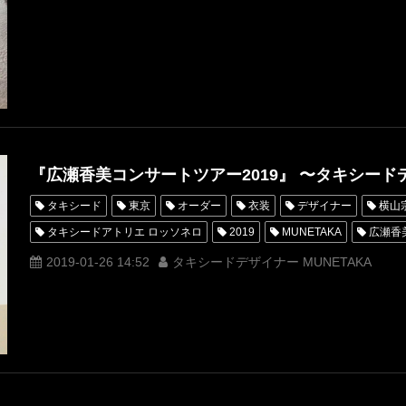
『広瀬香美コンサートツアー2019』 〜タキシー
タキシード
東京
オーダー
衣装
デザイナー
横山
タキシードアトリエ ロッソネロ
2019
MUNETAKA
広瀬香
女性用
コンサートツアー
スキー
オーダータキシード横浜
2019-01-26 14:52
タキシードデザイナー MUNETAKA