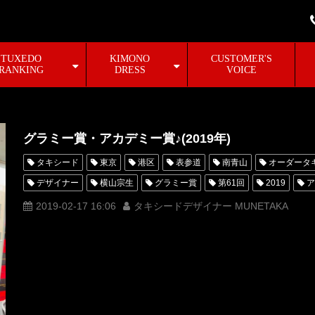
TUXEDO
KIMONO
CUSTOMER'S
RANKING
DRESS
VOICE
グラミー賞・アカデミー賞♪(2019年)
タキシード
東京
港区
表参道
南青山
オーダータ
デザイナー
横山宗生
グラミー賞
第61回
2019
ア
MUNETAKA
2019-02-17 16:06
タキシードデザイナー MUNETAKA