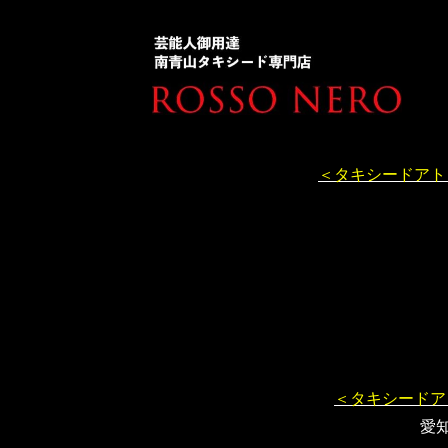
＜タキシードアト
＜タキシードア
愛知