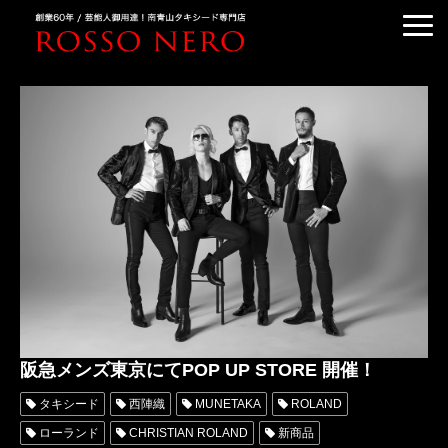
TUXEDO ORDER
TUXEDO RENTAL
TUXEDO RANKING
KIMONO DRESS
CUSTOMER'S VOICE
COLUMN &BLOG
ABOUT US
ACCESS
阪急メンズ東京にてPOP UP STORE 開催！
タキシード
西陣織
MUNETAKA
ROLAND
ローランド
CHRISTIAN ROLAND
新商品