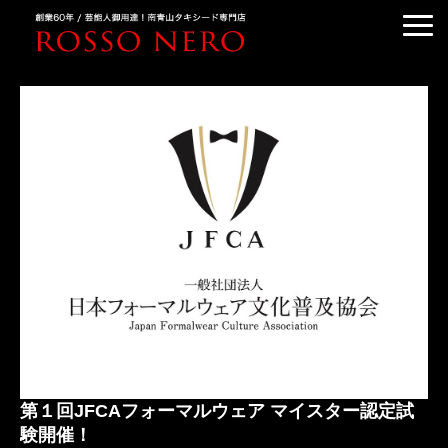
TUXEDO ORDER
TUXEDO RENTAL
TUXEDO RANKING
KIMONO DRESS
CUSTOMER'S VOICE
COLUMN &BLOG
ABOUT US
ACCESS
第１回JFCAフォーマルウェア マイスター認定試
験開催！