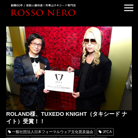
TUXEDO ORDER
TUXEDO RENTAL
TUXEDO RANKING
KIMONO DRESS
CUSTOMER'S VOICE
COLUMN &BLOG
ABOUT US
ACCESS
ROLAND様、TUXEDO KNIGHT（タキシード ナ
イト）受賞！！
一般社団法人日本フォーマルウェア文化普及協会
JFCA