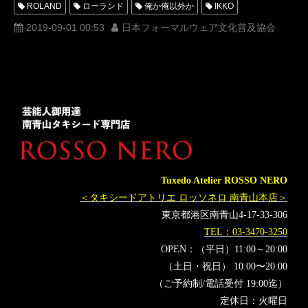
ROLAND
ローランド
俺か俺以外か
IKKO
ベストフォーマルウェアアワード
タキシードナイト
2019-09-01 00:53
日本フォーマルウェア文化普及協会
着物クイーン
渡部建
アンジャッシュ
着物ナイト
記者発表
記者会見
tuxedoknight
Tuxedo Atelier ROSSO NERO
＜タキシードアトリエ ロッソネロ 南青山本店＞
東京都港区南青山4-17-33-306
TEL：03-3470-3250
OPEN：（平日）11:00～20:00
（土日・祝日） 10:00〜20:00
（ご予約制/電話受付 19:00迄）
定休日：火曜日