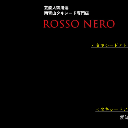
＜タキシードアト
＜タキシードア
愛知