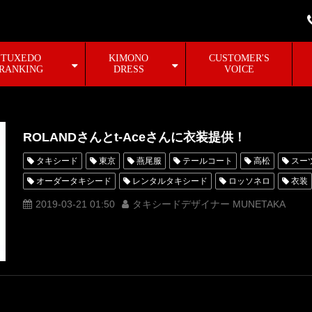
TUXEDO
KIMONO
CUSTOMER'S
RANKING
DRESS
VOICE
ROLANDさんとt-Aceさんに衣装提供！
タキシード
東京
燕尾服
テールコート
高松
スー
オーダータキシード
レンタルタキシード
ロッソネロ
衣装
MUNETAKA
munetaka.yokoyama.couture
ROLAND
ロー
2019-03-21 01:50
タキシードデザイナー MUNETAKA
YPLUS
ジャケット
タキシードデザイナーMUNETAKA
大
オーダータキシード東京
オーダータキシード大阪
オーダータキ
オーダータキシード横浜
レンタルタキシード横浜