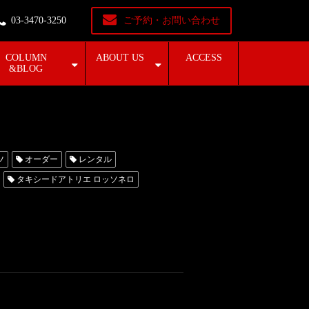
03-3470-3250
ご予約・お問い合わせ
COLUMN
ABOUT US
ACCESS
&BLOG
ツ
オーダー
レンタル
タキシードアトリエ ロッソネロ
ランド
t-Ace
藤井リナ
阪
名古屋
シード名古屋