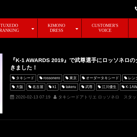
TUXEDO
KIMONO
CUSTOMER'S
RANKING
DRESS
VOICE
『K-1 AWARDS 2019』で武尊選手にロッソネ
きました！
タキシード
rossonero
東京
オーダータキシード
レン
大阪
名古屋
k1
takeru
武尊
江川優生
K-1AW
最優秀選手賞
MVP
オーダータキシード東京
オーダータキ
2020-02-13 07:19
タキシードアトリエ ロッソネロ スタッ
オーダータキシード名古屋
武居由樹
木村フィリップミノル
玖村修平
卜部功也
金子晃大
K-Jee
KANA
桜庭和
レンタルタキシード横浜