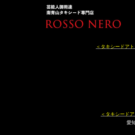
＜タキシードアト
＜タキシードア
愛知