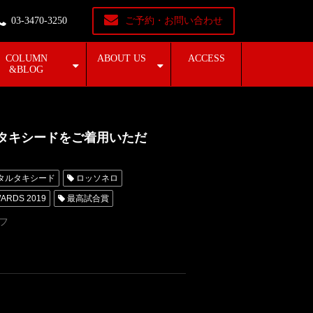
03-3470-3250
ご予約・お問い合わせ
COLUMN
ABOUT US
ACCESS
&BLOG
ロのタキシードをご着用いただ
タルタキシード
ロッソネロ
ARDS 2019
最高試合賞
シード大阪
フ
林健太
佐々木洵樹
玖村将史
志
オーダータキシード横浜