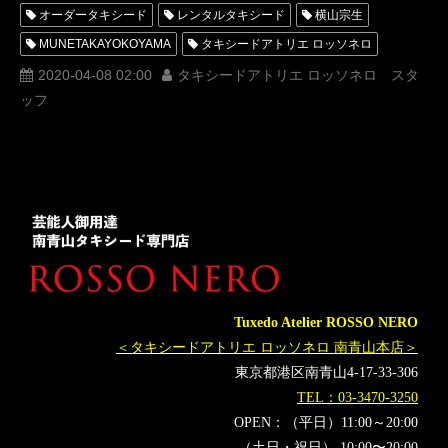
オーダータキシード
レンタルタキシード
横山宗生
MUNETAKAYOKOYAMA
タキシードアトリエ ロッソネロ
オンラインサービス
オンライン接客
2020-04-08 02:00
タキシードアトリエ ロッソネロ スタ
ッフ
オンラインコンシェルジュ
オーダータキシード東京
オーダータキシード大阪
オーダータキシード名古屋
オーダータキシード高松
新型コロナウイルス対策
緊急事態宣言
Zoom
Tuxedo Atelier ROSSO NERO
＜タキシードアトリエ ロッソネロ 南青山本店＞
東京都港区南青山4-17-33-306
TEL：03-3470-3250
OPEN：（平日）11:00～20:00
（土日・祝日） 10:00〜20:00