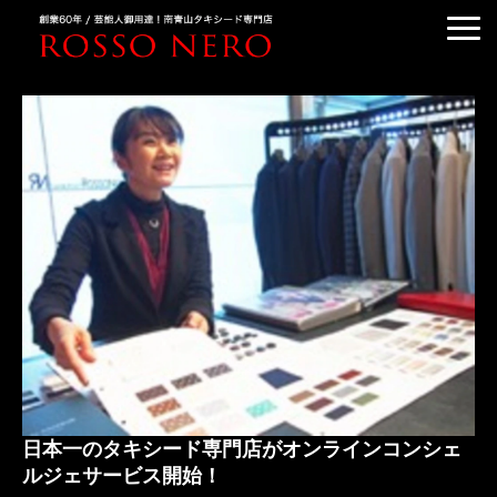
TUXEDO ORDER
TUXEDO RENTAL
TUXEDO RANKING
KIMONO DRESS
CUSTOMER'S VOICE
COLUMN &BLOG
ABOUT US
ACCESS
日本一のタキシード専門店がオンラインコンシェ
ルジェサービス開始！