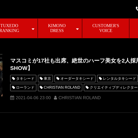
TUXEDO
KIMONO
CUSTOMER'S
RANKING
DRESS
VOICE
マスコミが17社も出席、絶世のハーフ美女を2人採用し
SHOW】
タキシード
東京
オーダータキシード
レンタルタキシード
ローランド
CHRISTIAN ROLAND
クリエイティブディレクター
THE ROLAND SHOW
プレス発表会
新作商品
新ロゴ
2021-04-06 23:00
CHRISTIAN ROLAND