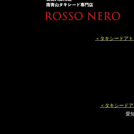
＜タキシードアト
＜タキシードア
愛知