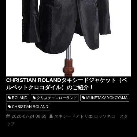
CHRISTIAN ROLANDタキシードジャケット（ベ
ルベットクロコダイル）のご紹介！
ROLAND
クリスチャンローランド
MUNETAKA YOKOYAMA
CHRISTIAN ROLAND
CHRISTIAN ROLAND タキシードジャケット
2020-07-24 08:59
タキシードアトリエ ロッソネロ スタ
ッフ
ベルベットクロコダイル
ベルベットジャケット
クロコダイルジャケット
最高級タキシード