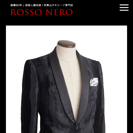
TUXEDO ORDER
TUXEDO RENTAL
TUXEDO RANKING
KIMONO DRESS
CUSTOMER'S VOICE
COLUMN &BLOG
ABOUT US
ACCESS