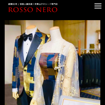
TUXEDO ORDER
TUXEDO RENTAL
TUXEDO RANKING
KIMONO DRESS
CUSTOMER'S VOICE
COLUMN &BLOG
ABOUT US
ACCESS