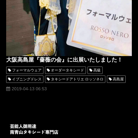
大阪高島屋『薔薇の会』に出展いたしました！
フォーマルウェア
オーダータキシード
高級
イブニングドレス
タキシードアトリエ ロッソネロ
高島屋
薔薇の会
大阪高島屋
タカシマヤ
タキシードブランド
2019-04-13 06:53
TAKASHIMAYA
西陣織タキシード
西陣織ドレス
MUNETAKA.YOKOYAM<A.
MUNETAKA.YOKOYAMA.couture