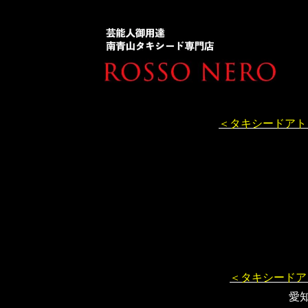
＜タキシードアト
＜タキシードア
愛知