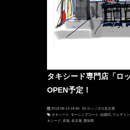
タキシード専門店「ロッソ
OPEN予定！
2019-08-14 18:46
ロッソネロ名古屋
タキシード
モーニングコート
結婚式
ウェディン
キシード
衣装
名古屋
愛知県