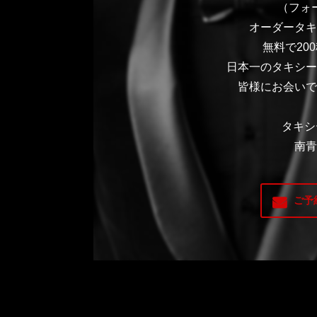
（フォ
オーダータキ
無料で20
日本一のタキシー
皆様にお会いで
タキシ
南青
ご予