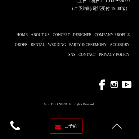
（土日・祝日） 10:00〜20:00
（ご予約制/電話受付 19:00迄）
HOME
ABOUT US
CONCEPT
DESIGNER
COMPANY PROFILE
ORDER
RENTAL
WEDDING
PARTY & CEREMONY
ACCESORY
SNS
CONTACT
PRIVACY POLICY
© ROSSO NERO. All Rights Reserved.
ご予約