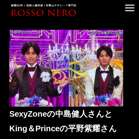
TUXEDO ORDER
TUXEDO RENTAL
TUXEDO RANKING
KIMONO DRESS
CUSTOMER'S VOICE
COLUMN &BLOG
ABOUT US
ACCESS
SexyZoneの中島健人さんと
King＆Princeの平野紫耀さん