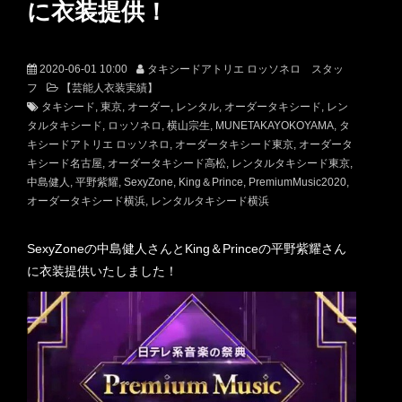
に衣装提供！
2020-06-01 10:00
タキシードアトリエ ロッソネロ スタッ
フ
【芸能人衣装実績】
タキシード
東京
オーダー
レンタル
オーダータキシード
レン
タルタキシード
ロッソネロ
横山宗生
MUNETAKAYOKOYAMA
タ
キシードアトリエ ロッソネロ
オーダータキシード東京
オーダータ
キシード名古屋
オーダータキシード高松
レンタルタキシード東京
中島健人
平野紫耀
SexyZone
King＆Prince
PremiumMusic2020
オーダータキシード横浜
レンタルタキシード横浜
SexyZoneの中島健人さんとKing＆Princeの平野紫耀さん
に衣装提供いたしました！