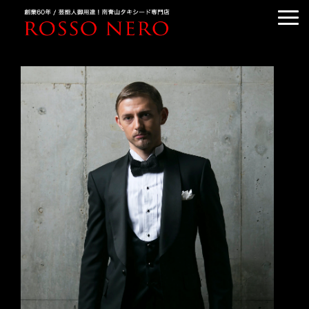
TUXEDO ORDER
TUXEDO RENTAL
TUXEDO RANKING
KIMONO DRESS
CUSTOMER'S VOICE
COLUMN &BLOG
ABOUT US
ACCESS