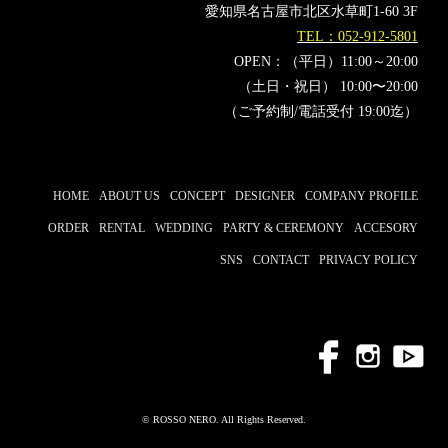
愛知県名古屋市北区水草町1-60 3F
TEL：052-912-5801
OPEN：（平日）11:00～20:00
（土日・祝日） 10:00〜20:00
（ご予約制/電話受付 19:00迄）
HOME
ABOUT US
CONCEPT
DESIGNER
COMPANY PROFILE
ORDER
RENTAL
WEDDING
PARTY & CEREMONY
ACCESORY
SNS
CONTACT
PRIVACY POLICY
© ROSSO NERO. All Rights Reserved.